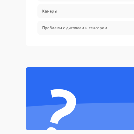
Камеры
Проблемы с дисплеем и сенсором
Зарядка
Проблемы с питанием, зарядкой и
аккумулятором
?
Проблемы с работой системы, корпусом и
другие