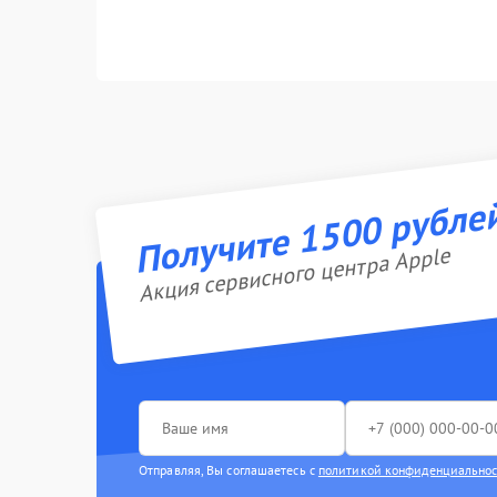
Получите 1500 рубле
Акция сервисного центра Apple
Отправляя, Вы соглашаетесь с
политикой конфиденциально