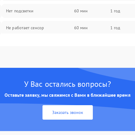
Нет подсветки
60 мин
1 год
Не работает сенсор
60 мин
1 год
Мерцает изображение
60 мин
1 год
Не работает 3D Touch
60 мин
1 год
Не работает Face ID
60 мин
1 год
У Вас остались вопросы?
Оставьте заявку, мы свяжемся с Вами в ближайшее время
Заказать звонок