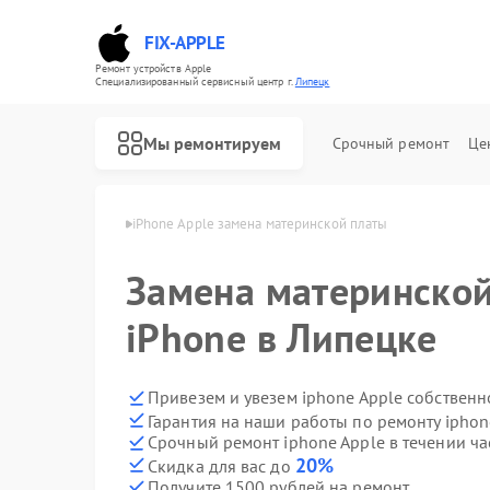
FIX-APPLE
Ремонт устройств Apple
Специализированный cервисный центр г.
Липецк
Мы ремонтируем
Срочный ремонт
Це
one Apple в Липецке
iPhone Apple замена материнской платы
Замена материнской
iPhone в Липецке
Привезем и увезем iphone Apple собственн
Гарантия на наши работы по ремонту ipho
Срочный ремонт iphone Apple в течении ча
20%
Скидка для вас до
Получите 1500 рублей на ремонт