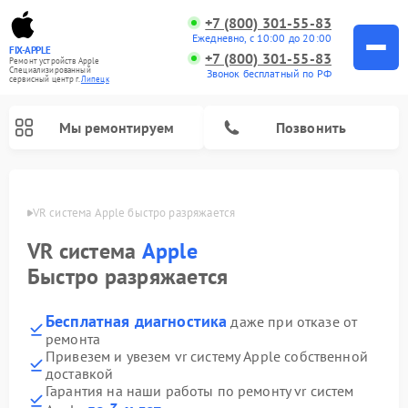
+7 (800) 301-55-83
Ежедневно, с 10:00 до 20:00
FIX-APPLE
+7 (800) 301-55-83
Ремонт устройств Apple
Специализированный
Звонок бесплатный по РФ
cервисный центр г.
Липецк
Мы ремонтируем
Позвонить
пецке
VR система Apple быстро разряжается
VR система
Apple
Быстро разряжается
Бесплатная диагностика
даже при отказе от
ремонта
Привезем и увезем vr систему Apple собственной
доставкой
Гарантия на наши работы по ремонту vr систем