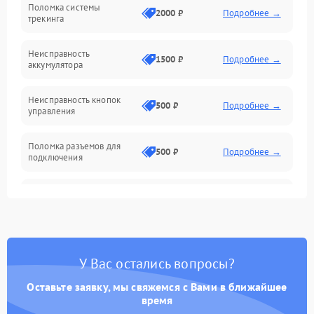
Поломка системы
Механические повреждения
2000 ₽
Подробнее →
трекинга
Оптика
Неисправность
1500 ₽
Подробнее →
аккумулятора
Механика
Неисправность кнопок
500 ₽
Подробнее →
управления
Поломка разъемов для
500 ₽
Подробнее →
подключения
Неисправность системы
1000 ₽
Подробнее →
звука
Повреждение проводов
500 ₽
Подробнее →
У Вас остались вопросы?
Неисправность системы
1000 ₽
Подробнее →
защиты от перегрузок
Оставьте заявку, мы свяжемся с Вами в ближайшее
время