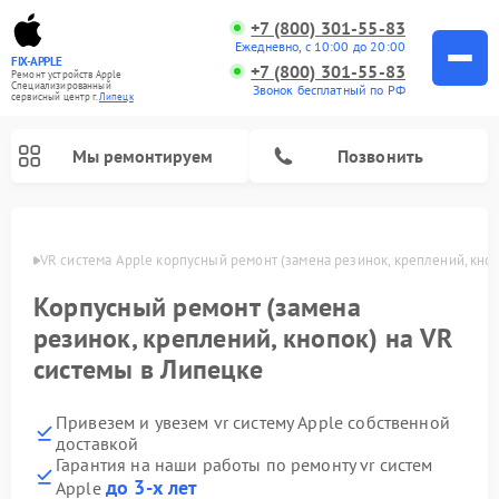
+7 (800) 301-55-83
Ежедневно, с 10:00 до 20:00
FIX-APPLE
+7 (800) 301-55-83
Ремонт устройств Apple
Специализированный
Звонок бесплатный по РФ
cервисный центр г.
Липецк
Мы ремонтируем
Позвонить
пецке
VR система Apple корпусный ремонт (замена резинок, креплений, кно
Корпусный ремонт (замена
резинок, креплений, кнопок) на VR
системы в Липецке
Привезем и увезем vr систему Apple собственной
доставкой
Гарантия на наши работы по ремонту vr систем
до 3-х лет
Apple