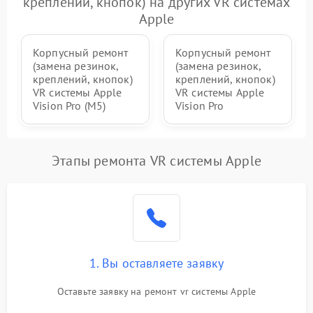
креплений, кнопок) на других VR системах
Неисправность системы
1000 ₽
Подробнее →
защиты от перегрева
Apple
Корпусный ремонт
Корпусный ремонт
(замена резинок,
(замена резинок,
креплений, кнопок)
креплений, кнопок)
VR системы Apple
VR системы Apple
Vision Pro (M5)
Vision Pro
Этапы ремонта VR системы Apple
1. Вы оставляете заявку
Оставьте заявку на ремонт vr системы Apple