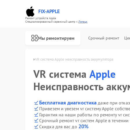
FIX-APPLE
Ремонт устройств Apple
Специализированный cервисный центр г.
Липецк
Мы ремонтируем
Срочный ремонт
Це
тем Apple в Липецке
VR система Apple неисправность аккумулятора
VR система
Apple
Неисправность акку
Бесплатная диагностика
даже при отказ
Привезем и увезем vr систему Apple собст
Гарантия на наши работы по ремонту vr си
Срочный ремонт vr систем Apple в течении 
20%
Скидка для вас до