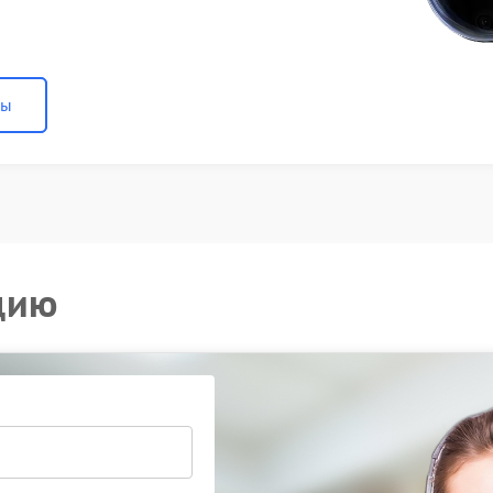
ны
цию