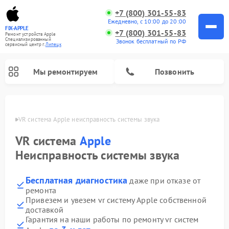
+7 (800) 301-55-83
Ежедневно, с 10:00 до 20:00
FIX-APPLE
+7 (800) 301-55-83
Ремонт устройств Apple
Специализированный
Звонок бесплатный по РФ
cервисный центр г.
Липецк
Мы ремонтируем
Позвонить
пецке
VR система Apple неисправность системы звука
VR система
Apple
Неисправность системы звука
Бесплатная диагностика
даже при отказе от
ремонта
Привезем и увезем vr систему Apple собственной
доставкой
Гарантия на наши работы по ремонту vr систем