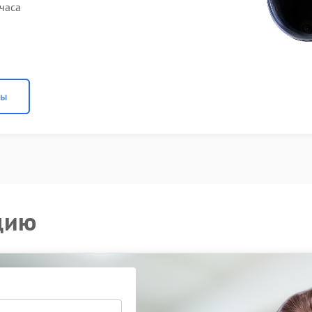
часа
ны
цию