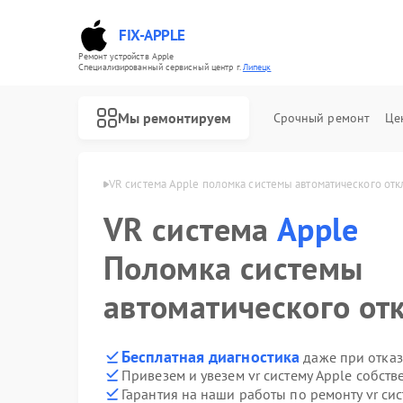
FIX-APPLE
Ремонт устройств Apple
Специализированный cервисный центр г.
Липецк
Мы ремонтируем
Срочный ремонт
Це
тем Apple в Липецке
VR система Apple поломка системы автоматического от
VR система
Apple
Поломка системы
автоматического от
Бесплатная диагностика
даже при отказ
Привезем и увезем vr систему Apple собст
Гарантия на наши работы по ремонту vr си